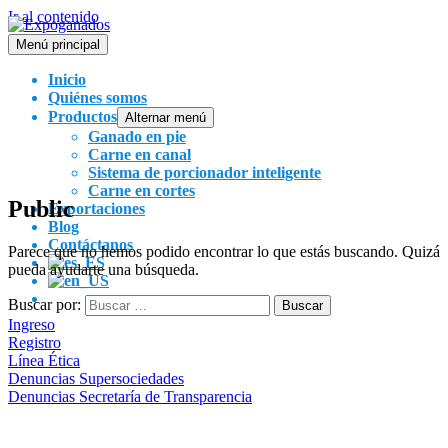
Ir al contenido
Menú principal
Inicio
Quiénes somos
Productos
Alternar menú
Ganado en pie
Carne en canal
Sistema de porcionador inteligente
Carne en cortes
Public
Exportaciones
Blog
Contáctanos
Parece que no hemos podido encontrar lo que estás buscando. Quizá
pueda ayudarte una búsqueda.
Buscar por:
Ingreso
Registro
Línea Ética
Denuncias Supersociedades
Denuncias Secretaría de Transparencia