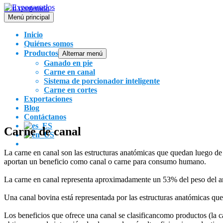
Ir al contenido
Menú principal
Inicio
Quiénes somos
Productos
Alternar menú
Ganado en pie
Carne en canal
Sistema de porcionador inteligente
Carne en cortes
Exportaciones
Blog
Contáctanos
Carne de canal
La carne en canal son las estructuras anatómicas que quedan luego de 
aportan un beneficio como canal o carne para consumo humano.
La carne en canal representa aproximadamente un 53% del peso del ani
Una canal bovina está representada por las estructuras anatómicas que
Los beneficios que ofrece una canal se clasificancomo productos (la car