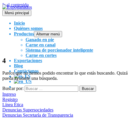
Ir al contenido
Menú principal
Inicio
Quiénes somos
Productos
Alternar menú
Ganado en pie
Carne en canal
Sistema de porcionador inteligente
Carne en cortes
4
Exportaciones
Blog
Contáctanos
Parece que no hemos podido encontrar lo que estás buscando. Quizá
pueda ayudarte una búsqueda.
Buscar por:
Ingreso
Registro
Línea Ética
Denuncias Supersociedades
Denuncias Secretaría de Transparencia