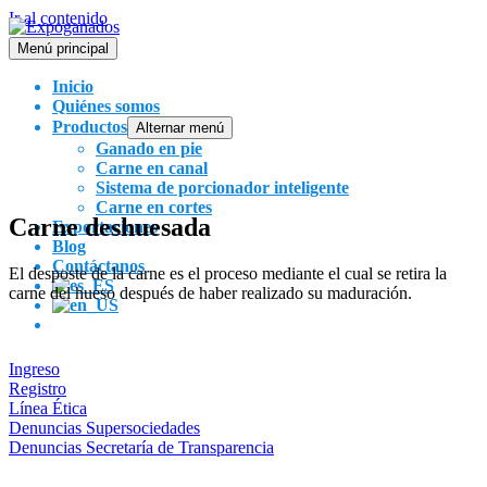
Ir al contenido
Menú principal
Inicio
Quiénes somos
Productos
Alternar menú
Ganado en pie
Carne en canal
Sistema de porcionador inteligente
Carne en cortes
Carne deshuesada
Exportaciones
Blog
Contáctanos
El desposte de la carne es el proceso mediante el cual se retira la
carne del hueso después de haber realizado su maduración.
Ingreso
Registro
Línea Ética
Denuncias Supersociedades
Denuncias Secretaría de Transparencia