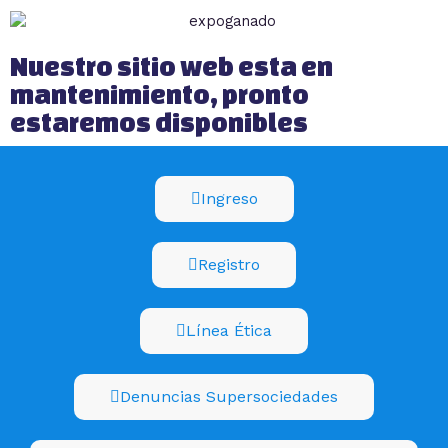
Nuestro sitio web esta en
mantenimiento, pronto
estaremos disponibles
Ingreso
Registro
Línea Ética
Denuncias Supersociedades