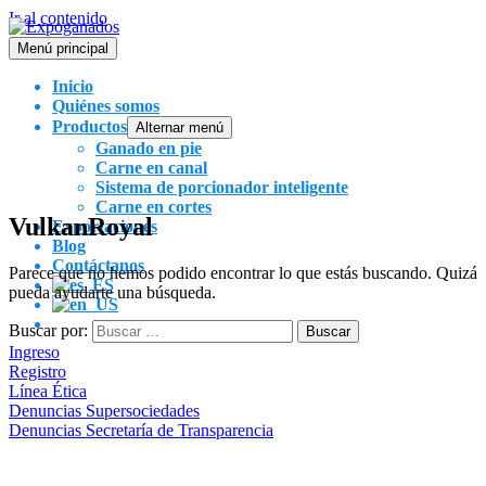
Ir al contenido
Menú principal
Inicio
Quiénes somos
Productos
Alternar menú
Ganado en pie
Carne en canal
Sistema de porcionador inteligente
Carne en cortes
VulkanRoyal
Exportaciones
Blog
Contáctanos
Parece que no hemos podido encontrar lo que estás buscando. Quizá
pueda ayudarte una búsqueda.
Buscar por:
Ingreso
Registro
Línea Ética
Denuncias Supersociedades
Denuncias Secretaría de Transparencia